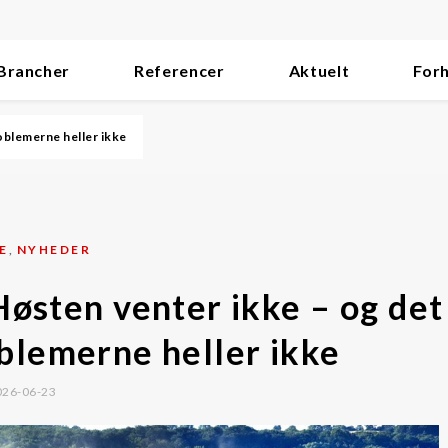
Brancher
Referencer
Aktuelt
For
oblemerne heller ikke
E
,
NYHEDER
østen venter ikke – og det
blemerne heller ikke
026-06-23