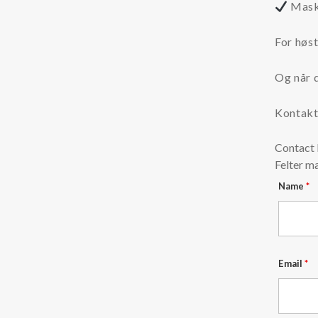
Maski
For høs
Og når d
Kontakt 
Contact
Felter m
Name
*
Email
*