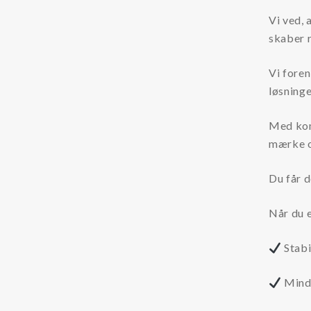
Vi ved, 
MP Filtri Filter
skaber r
Parker Hannifin
Vi fore
RMF Filter Systems
løsninge
Safematic Filter
SEPAR Filter
Med kom
mærke o
Walker filter
Du får d
Når du e
Stabi
Mindr