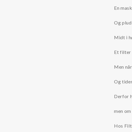
Kataloger og brochurer
En maski
Sikkerhedsdatablade
Og pluds
Brands
Midt i h
3M Filter
Et filte
Amiad Filter
Men når
ARGO-HYTOS Filter
Hengst Filtration
Og tiden
Hengst (tidligere Bosch Rexroth)
Derfor h
Filtration Group
Fleetguard filter
men om a
Lekang
Hos Filt
MANN Filter