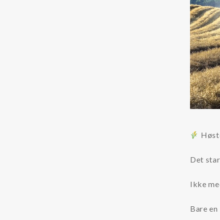
Kemikalier
Kølervæske (glykol)
Rensemiddel til kølervæske systemer
Tilstandsovervågning
Partikeltæller
Oliesensorer
Olieprøver
Høste
Øvrigt
Det star
LFS
Ikke me
Dieselmotorfiltrering
Bare en 
Olierenhed