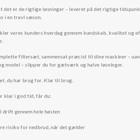
at det er de rigtige løsninger – leveret på det rigtige tidspunk
o i en travl sæson.
nkler vores kunders hverdag gennem kundskab, kvalitet og ef
r.
plette filtersæt, sammensat præcist til dine maskiner – uan
g model – slipper du for gætværk og halve løsninger.
et, du har brug for. Klar til brug.
r klar i god tid, får du:
l drift gennem hele høsten
e risiko for nedbrud, når det gælder