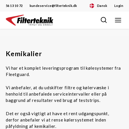
56 13 10 72
kundeservice@filterteknik.dk
Dansk
Login
Toggle
Skip
navigat
to
content
Kemikalier
Vi har et komplet leveringsprogram til kølesystemer fra
Fleetguard.
Vi anbefaler, at du udskifter filtre og kølervæske i
henhold til anbefalede serviceintervaller eller på
baggrund af resultater ved brug af teststrips.
Det er også vigtigt at have et rent udgangspunkt,
derfor anbefaler vi at rense kølersystemet inden
påfyldning af kemikalier.