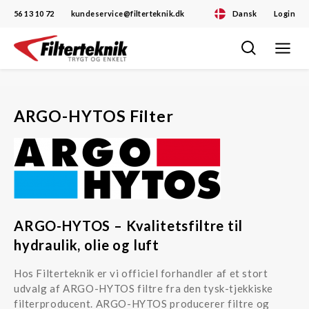
56 13 10 72
kundeservice@filterteknik.dk
Dansk
Login
Toggle
Skip
navigat
to
content
ARGO-HYTOS Filter
ARGO-HYTOS – Kvalitetsfiltre til
hydraulik, olie og luft
Hos Filterteknik er vi officiel forhandler af et stort
udvalg af ARGO-HYTOS filtre fra den tysk-tjekkiske
filterproducent. ARGO-HYTOS producerer filtre og