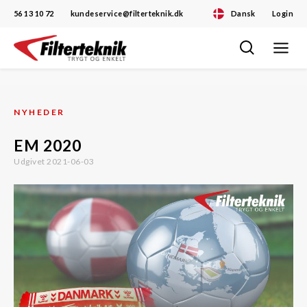
56 13 10 72
kundeservice@filterteknik.dk
Dansk
Login
Toggle
Skip
navigat
to
content
NYHEDER
EM 2020
Udgivet 2021-06-03