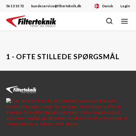
56 13 10 72
kundeservice@filterteknik.dk
Dansk
Login
Toggle
Skip
navigat
to
content
1 - OFTE STILLEDE SPØRGSMÅL