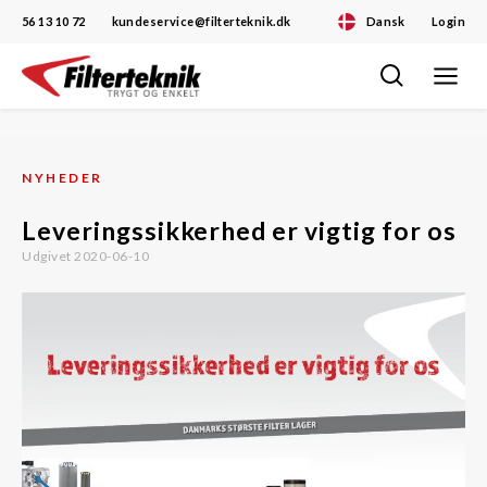
56 13 10 72
kundeservice@filterteknik.dk
Dansk
Login
Toggle
Skip
navigat
to
content
NYHEDER
Leveringssikkerhed er vigtig for os
Udgivet 2020-06-10