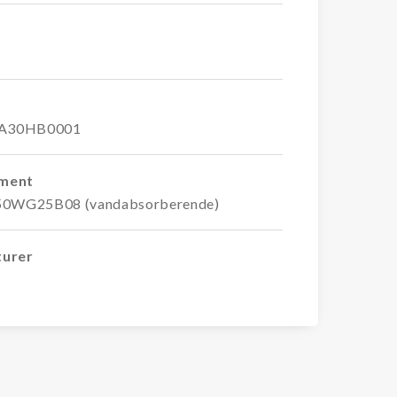
A30HB0001
ement
50WG25B08 (vandabsorberende)
turer