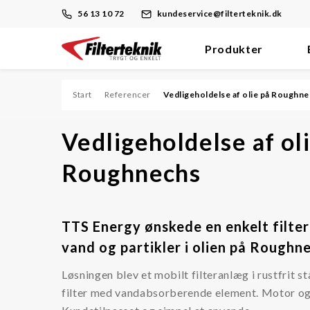
56 13 10 72
kundeservice@filterteknik.dk
Produkter
Skip
to
content
Start
Referencer
Vedligeholdelse af olie på Roughn
Filterløsninger
Vedligeholdelse af ol
Filter til dieselmotor
Roughnechs
Filter til hydraulik
Filter til støv
TTS Energy ønskede en enkelt filterl
Filter til proces
vand og partikler i olien på Roughn
Filter til trykluft
Løsningen blev et mobilt filteranlæg i rustfrit s
Filter til ventilation
filter med vandabsorberende element. Motor og 