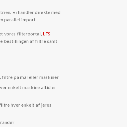
ustrien. Vi handler direkte med
en parallel import.
et vores filterportal,
LFS
,
 bestillingen af filtre samt
 filtre på mål eller maskiner
 hver enkelt maskine altid er
iltre hver enkelt af jeres
erandør