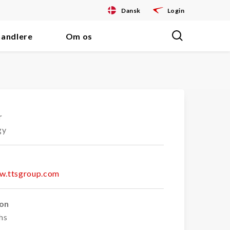
Dansk
Login
handlere
Om os
r
gy
w.ttsgroup.com
ion
hs