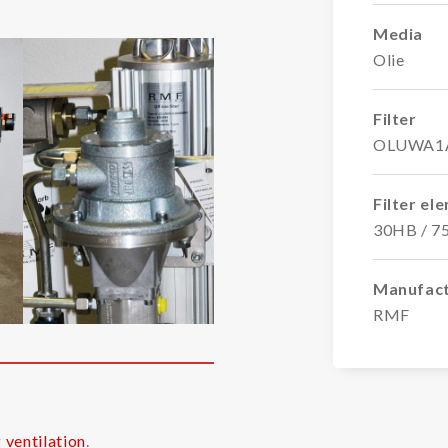
Media
Olie
Filter
OLUWA1
Filter el
30HB / 7
Manufac
RMF
g
ventilation
.