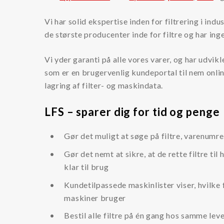
Kataloger og brochurer
Vi har solid ekspertise inden for filtrering i ind
Sikkerhedsdatablade
de største producenter inde for filtre og har ing
Brands
Vi yder garanti på alle vores varer, og har udvikl
som er en brugervenlig kundeportal til nem online
3M Filter
lagring af filter- og maskindata.
Amiad Filter
LFS – sparer dig for tid og penge
ARGO-HYTOS Filter
Hengst Filtration
Gør det muligt at søge på filtre, varenumre,
Hengst (tidligere Bosch Rexroth)
Gør det nemt at sikre, at de rette filtre til
klar til brug
Filtration Group
Kundetilpassede maskinlister viser, hvilke f
Fleetguard filter
maskiner bruger
Lekang
Bestil alle filtre på én gang hos samme lev
MANN Filter