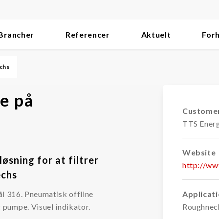
Brancher
Referencer
Aktuelt
For
echs
ie på
Custome
TTS Ener
Website
øsning for at filtrer
http://ww
echs
tål 316. Pneumatisk offline
Applicat
pumpe. Visuel indikator.
Roughnec