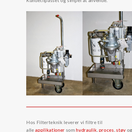
Kundetilpasset og simpel at anvende.
Kemikalier
Kølervæske (glykol)
Rensemiddel til kølervæske systemer
Tilstandsovervågning
Partikeltæller
Oliesensorer
Olieprøver
Øvrigt
LFS
Dieselmotorfiltrering
Hos Filterteknik leverer vi filtre til
Olierenhed
alle
applikationer
som
hydraulik
,
proces
,
støv
o