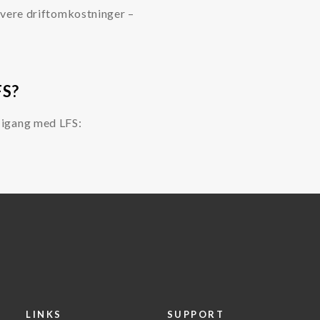
avere driftomkostninger –
FS?
 igang med LFS:
LINKS
SUPPORT