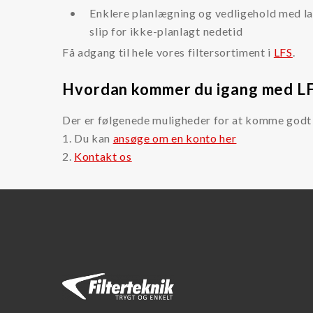
Enklere planlægning og vedligehold med l
MP Filtri Filter
slip for ikke-planlagt nedetid
Parker Hannifin
Få adgang til hele vores filtersortiment i
LFS
.
RMF Filter Systems
Hvordan kommer du igang med L
Safematic Filter
Der er følgenede muligheder for at komme godt
SEPAR Filter
1. Du kan
ansøge om en konto her
Walker filter
2.
Kontakt os