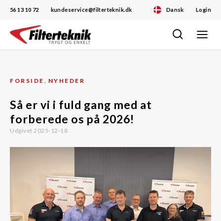
56 13 10 72
kundeservice@filterteknik.dk
Dansk
Login
Toggle
Skip
navigat
to
content
FORSIDE
,
NYHEDER
Så er vi i fuld gang med at
forberede os på 2026!
Udgivet 2025-12-18