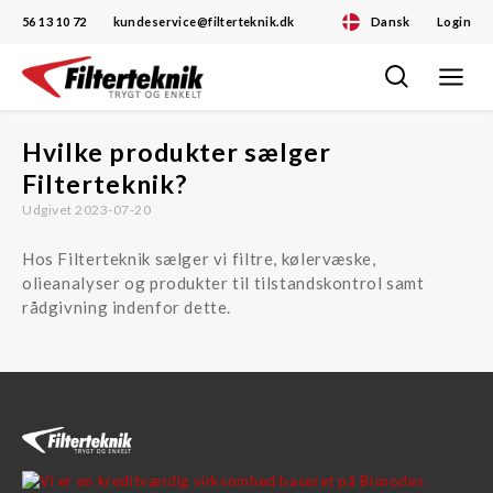
56 13 10 72
kundeservice@filterteknik.dk
Dansk
Login
Toggle
Skip
navigat
to
content
Hvilke produkter sælger
Filterteknik?
Udgivet 2023-07-20
Hos Filterteknik sælger vi filtre, kølervæske,
olieanalyser og produkter til tilstandskontrol samt
rådgivning indenfor dette.