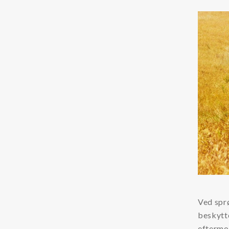
Kemikalier
Kølervæske (glykol)
Rensemiddel til kølervæske systemer
Tilstandsovervågning
Partikeltæller
Oliesensorer
Olieprøver
Øvrigt
LFS
Ved spr
Dieselmotorfiltrering
beskytte
Olierenhed
eftermo