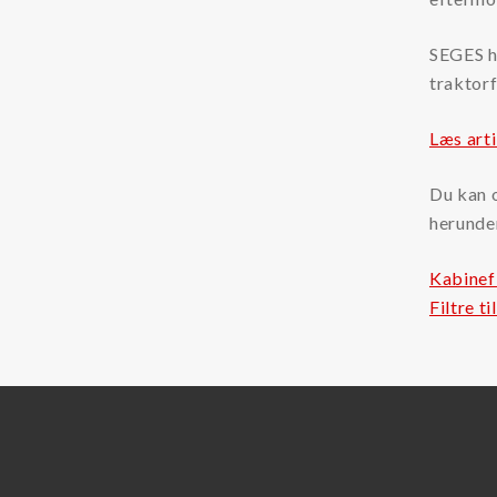
Kataloger og brochurer
SEGES ha
Sikkerhedsdatablade
traktor
Brands
Læs arti
3M Filter
Du kan o
Amiad Filter
herunde
ARGO-HYTOS Filter
Kabinefi
Hengst Filtration
Filtre t
Hengst (tidligere Bosch Rexroth)
Filtration Group
Fleetguard filter
Lekang
MANN Filter