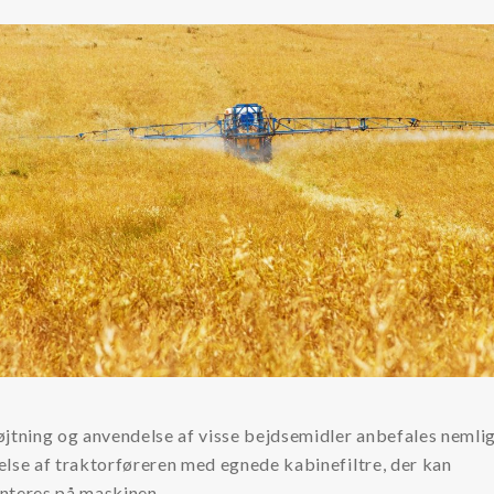
øjtning og anvendelse af visse bejdsemidler anbefales nemli
lse af traktorføreren med egnede kabinefiltre, der kan
nteres på maskinen.