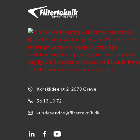
MP Filtri Filter
Parker Hannifin
RMF Filter Systems
Safematic Filter
SEPAR Filter
Walker filter
Korskildeeng 2, 2670 Greve
56 13 10 72
kundeservice@filterteknik.dk