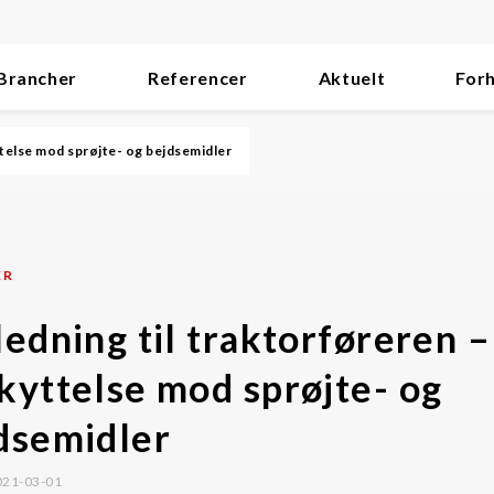
Brancher
Referencer
Aktuelt
For
ttelse mod sprøjte- og bejdsemidler
ER
ledning til traktorføreren –
kyttelse mod sprøjte- og
dsemidler
021-03-01