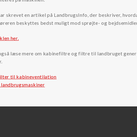
r skrevet en artikel på LandbrugsInfo, der beskriver, hvord
føreren beskyttes bedst muligt mod sprøjte- og bejdsemidler
klen her.
gså læse mere om kabinefiltre og filtre til landbruget gener
r.
lter til kabineventilation
il landbrugsmaskiner